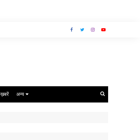
ग ख़बरें
अन्य
बिजनेस
धर्म
लाइफस्टाइल
कोरोना