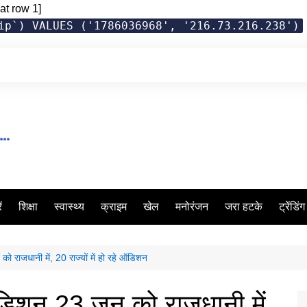
at row 1]
ip`) VALUES ('1786036968', '216.73.216.238')
ं
शिक्षा
स्वास्थ्य
क्राइम
खेल
मनोरंजन
जरा हटके
ट्रेंडिं
 राजधानी में, 20 राज्यों में हो रहे ऑडिशन
डिशन 23 जून को राजधानी में,