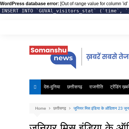
WordPress database error:
[Out of range value for column 'id' 
INSERT INTO `GUVAl_visitors_stat` (`time`, `
Skip
to
content
देश-दुनिया
छत्तीसगढ़
राजनीति
ट्रेंडिंग ख़बरे
Home
छत्तीसगढ़
जूनियर मिस इंडिया के ऑडिशन 23 जून को
जूनियर मिस इंडिया के ऑ