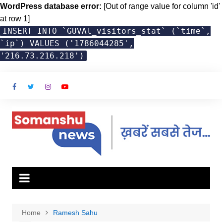
WordPress database error:
[Out of range value for column 'id'
at row 1]
INSERT INTO `GUVAl_visitors_stat` (`time`,
`ip`) VALUES ('1786044285',
'216.73.216.218')
Skip
to
content
Home
Ramesh Sahu