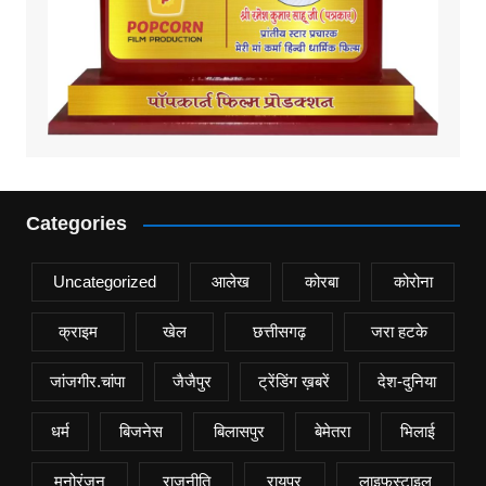
Categories
Uncategorized
आलेख
कोरबा
कोरोना
क्राइम
खेल
छत्तीसगढ़
जरा हटके
जांजगीर.चांपा
जैजैपुर
ट्रेंडिंग ख़बरें
देश-दुनिया
धर्म
बिजनेस
बिलासपुर
बेमेतरा
भिलाई
मनोरंजन
राजनीति
रायपुर
लाइफस्टाइल