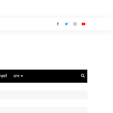
ग ख़बरें
अन्य
बिजनेस
धर्म
लाइफस्टाइल
कोरोना