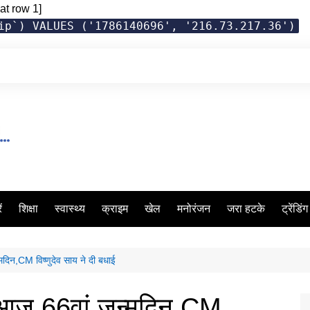
at row 1]
ip`) VALUES ('1786140696', '216.73.217.36')
ं
शिक्षा
स्वास्थ्य
क्राइम
खेल
मनोरंजन
जरा हटके
ट्रेंडिं
न्मदिन,CM विष्णुदेव साय ने दी बधाई
ू का आज 66वां जन्मदिन,CM