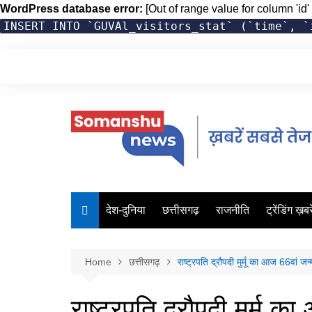
WordPress database error:
[Out of range value for column 'id' 
INSERT INTO `GUVAl_visitors_stat` (`time`, `
Skip
to
content
देश-दुनिया
छत्तीसगढ़
राजनीति
ट्रेंडिंग ख़बरे
Home
छत्तीसगढ़
राष्ट्रपति द्रौपदी मुर्मू का आज 66वां ज
राष्ट्रपति द्रौपदी मुर्म