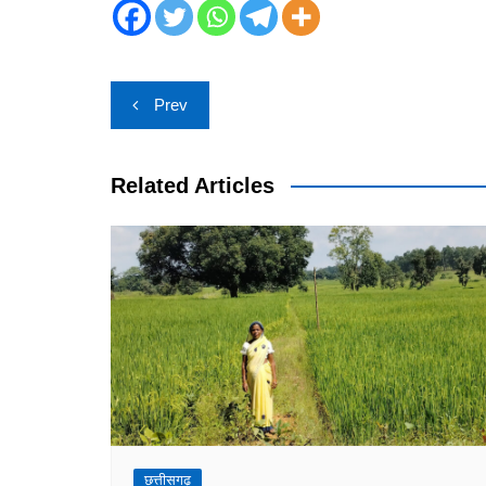
Post
Prev
navigation
Related Articles
छत्तीसगढ़