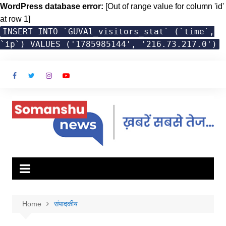
WordPress database error:
[Out of range value for column 'id'
at row 1]
INSERT INTO `GUVAl_visitors_stat` (`time`,
`ip`) VALUES ('1785985144', '216.73.217.0')
Skip
to
content
Home
संपादकीय