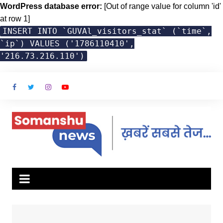
WordPress database error:
[Out of range value for column 'id'
at row 1]
INSERT INTO `GUVAl_visitors_stat` (`time`,
`ip`) VALUES ('1786110410',
'216.73.216.110')
Skip
to
content