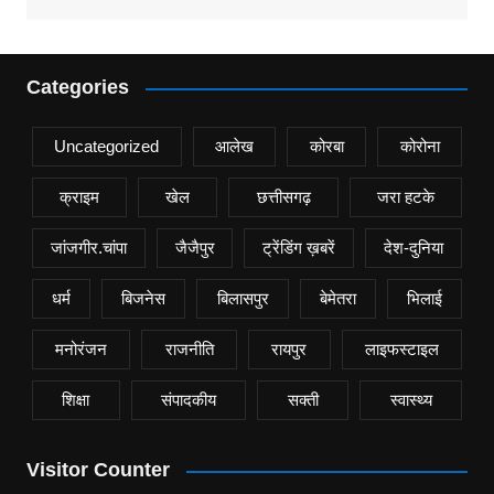
Categories
Uncategorized
आलेख
कोरबा
कोरोना
क्राइम
खेल
छत्तीसगढ़
जरा हटके
जांजगीर.चांपा
जैजैपुर
ट्रेंडिंग ख़बरें
देश-दुनिया
धर्म
बिजनेस
बिलासपुर
बेमेतरा
भिलाई
मनोरंजन
राजनीति
रायपुर
लाइफस्टाइल
शिक्षा
संपादकीय
सक्ती
स्वास्थ्य
Visitor Counter