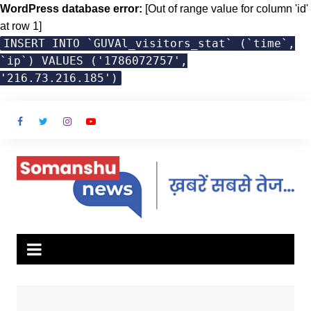
WordPress database error:
[Out of range value for column 'id'
at row 1]
INSERT INTO `GUVAl_visitors_stat` (`time`,
`ip`) VALUES ('1786072757',
'216.73.216.185')
Skip
to
content