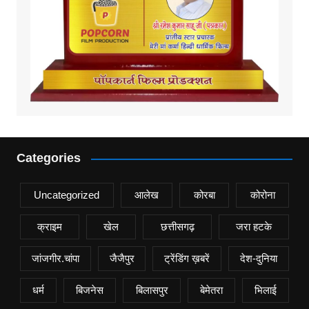
Categories
Uncategorized
आलेख
कोरबा
कोरोना
क्राइम
खेल
छत्तीसगढ़
जरा हटके
जांजगीर.चांपा
जैजैपुर
ट्रेंडिंग ख़बरें
देश-दुनिया
धर्म
बिजनेस
बिलासपुर
बेमेतरा
भिलाई