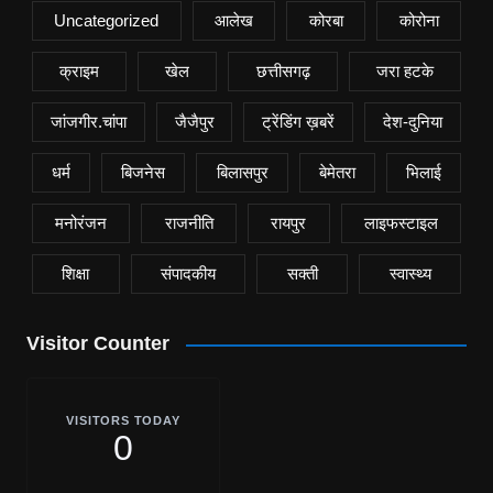
Uncategorized
आलेख
कोरबा
कोरोना
क्राइम
खेल
छत्तीसगढ़
जरा हटके
जांजगीर.चांपा
जैजैपुर
ट्रेंडिंग ख़बरें
देश-दुनिया
धर्म
बिजनेस
बिलासपुर
बेमेतरा
भिलाई
मनोरंजन
राजनीति
रायपुर
लाइफस्टाइल
शिक्षा
संपादकीय
सक्ती
स्वास्थ्य
Visitor Counter
VISITORS TODAY
0