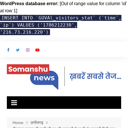
WordPress database error:
[Out of range value for column 'id'
at row 1]
INSERT INTO `GUVAl_visitors_stat` (`time`,
`ip`) VALUES ('1786212230',
'216.73.216.220')
Skip
to
content
Home
छत्तीसगढ़