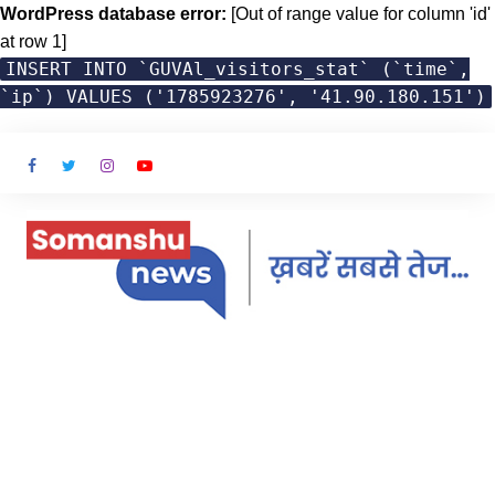
WordPress database error:
[Out of range value for column 'id'
at row 1]
INSERT INTO `GUVAl_visitors_stat` (`time`,
`ip`) VALUES ('1785923276', '41.90.180.151')
Skip
to
content