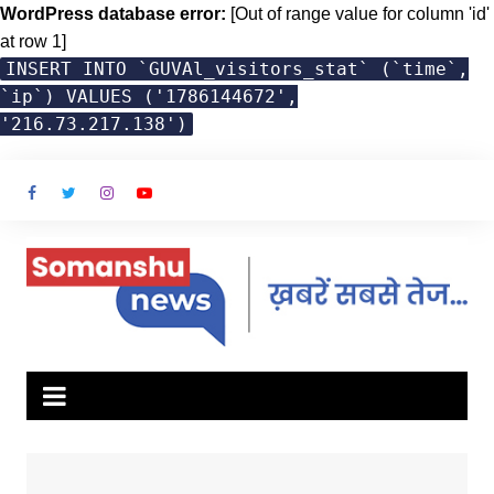
WordPress database error:
[Out of range value for column 'id'
at row 1]
INSERT INTO `GUVAl_visitors_stat` (`time`,
`ip`) VALUES ('1786144672',
'216.73.217.138')
Skip
to
content