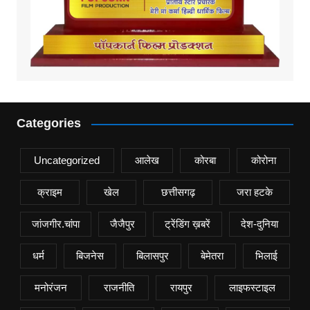
Categories
Uncategorized
आलेख
कोरबा
कोरोना
क्राइम
खेल
छत्तीसगढ़
जरा हटके
जांजगीर.चांपा
जैजैपुर
ट्रेंडिंग ख़बरें
देश-दुनिया
धर्म
बिजनेस
बिलासपुर
बेमेतरा
भिलाई
मनोरंजन
राजनीति
रायपुर
लाइफस्टाइल