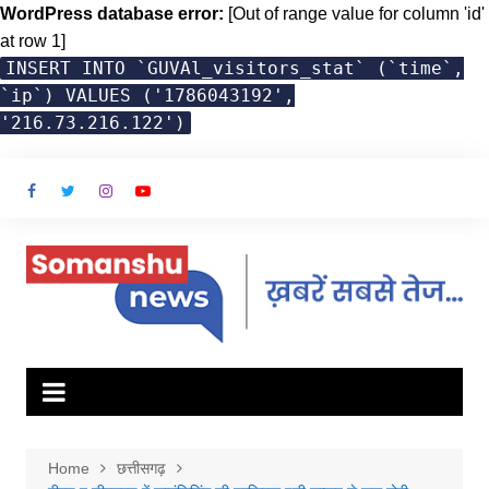
WordPress database error:
[Out of range value for column 'id'
at row 1]
INSERT INTO `GUVAl_visitors_stat` (`time`,
`ip`) VALUES ('1786043192',
'216.73.216.122')
Skip
to
content
Home
छत्तीसगढ़