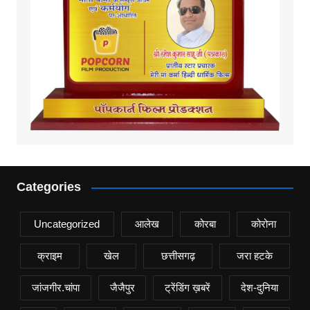
Categories
Uncategorized
आलेख
कोरबा
कोरोना
क्राइम
खेल
छत्तीसगढ़
जरा हटके
जांजगीर.चांपा
जैजैपुर
ट्रेंडिंग ख़बरें
देश-दुनिया