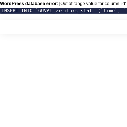
WordPress database error:
[Out of range value for column 'id' 
INSERT INTO `GUVAl_visitors_stat` (`time`, `
Skip
to
content