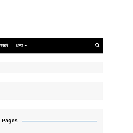
ग ख़बरें
अन्य
बिजनेस
धर्म
लाइफस्टाइल
कोरोना
संपादकीय
Pages