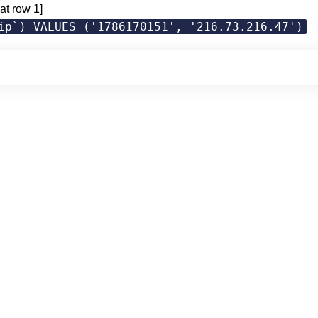
at row 1]
ip`) VALUES ('1786170151', '216.73.216.47')