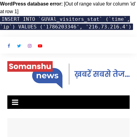
WordPress database error:
[Out of range value for column 'id'
at row 1]
INSERT INTO `GUVAl_visitors_stat` (`time`,
`ip`) VALUES ('1786203346', '216.73.216.4')
Skip
to
content