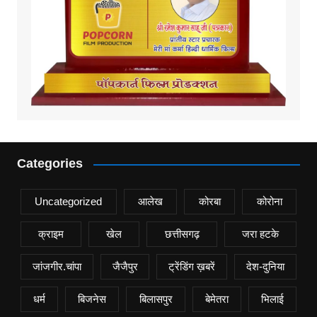
Categories
Uncategorized
आलेख
कोरबा
कोरोना
क्राइम
खेल
छत्तीसगढ़
जरा हटके
जांजगीर.चांपा
जैजैपुर
ट्रेंडिंग ख़बरें
देश-दुनिया
धर्म
बिजनेस
बिलासपुर
बेमेतरा
भिलाई