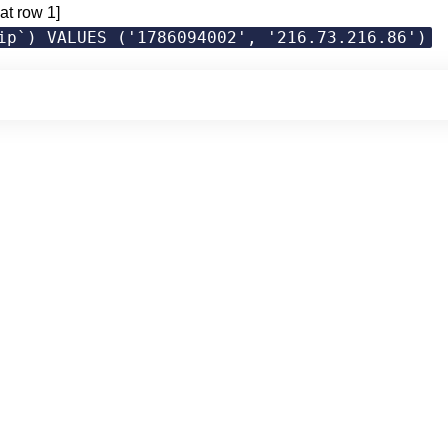
at row 1]
ip`) VALUES ('1786094002', '216.73.216.86')