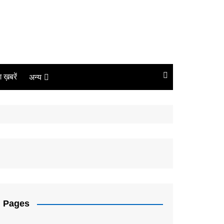
ंग ख़बरें
अन्य
बिजनेस
धर्म
लाइफस्टाइल
कोरोना
संपादकीय
Pages