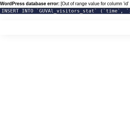
WordPress database error:
[Out of range value for column 'id' 
INSERT INTO `GUVAl_visitors_stat` (`time`, `
Skip
to
content