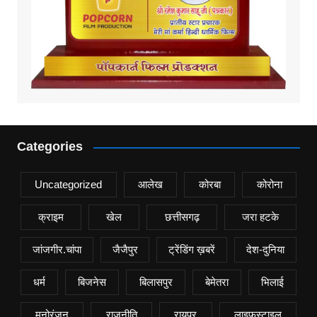
Categories
Uncategorized
आलेख
कोरबा
कोरोना
क्राइम
खेल
छत्तीसगढ़
जरा हटके
जांजगीर.चांपा
जैजैपुर
ट्रेंडिंग ख़बरें
देश-दुनिया
धर्म
बिजनेस
बिलासपुर
बेमेतरा
भिलाई
मनोरंजन
राजनीति
रायपुर
लाइफस्टाइल