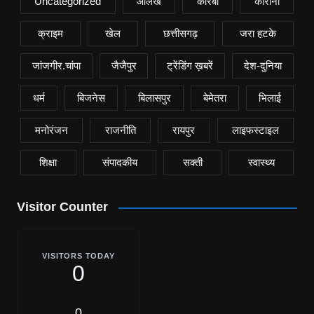
Uncategorized
आलेख
कोरबा
कोरोना
क्राइम
खेल
छत्तीसगढ़
जरा हटके
जांजगीर.चांपा
जैजैपुर
ट्रेंडिंग ख़बरें
देश-दुनिया
धर्म
बिजनेस
बिलासपुर
बेमेतरा
भिलाई
मनोरंजन
राजनीति
रायपुर
लाइफस्टाइल
शिक्षा
संपादकीय
सक्ती
स्वास्थ्य
Visitor Counter
VISITORS TODAY
0
0