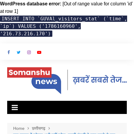
WordPress database error:
[Out of range value for column 'id'
at row 1]
INSERT INTO `GUVAl_visitors_stat` (`time`,
`ip`) VALUES ('1786160960',
'216.73.216.170')
Skip
to
content
Home
छत्तीसगढ़