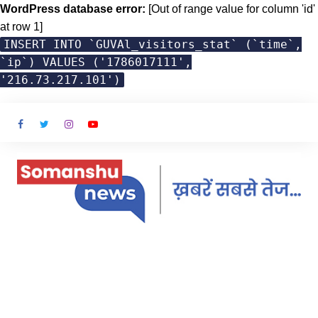
WordPress database error:
[Out of range value for column 'id'
at row 1]
INSERT INTO `GUVAl_visitors_stat` (`time`,
`ip`) VALUES ('1786017111',
'216.73.217.101')
Skip
to
content