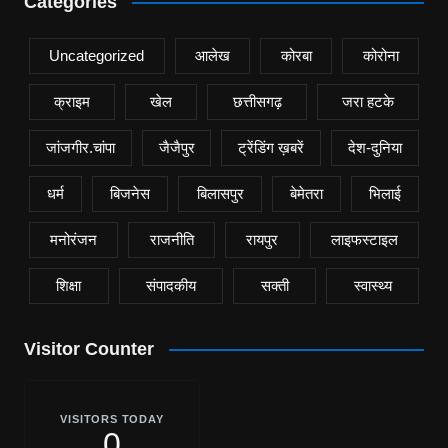
Categories
Uncategorized
आलेख
कोरबा
कोरोना
क्राइम
खेल
छत्तीसगढ़
जरा हटके
जांजगीर.चांपा
जैजैपुर
ट्रेंडिंग ख़बरें
देश-दुनिया
धर्म
बिजनेस
बिलासपुर
बेमेतरा
भिलाई
मनोरंजन
राजनीति
रायपुर
लाइफस्टाइल
शिक्षा
संपादकीय
सक्ती
स्वास्थ्य
Visitor Counter
VISITORS TODAY
0