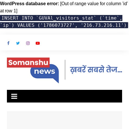
WordPress database error:
[Out of range value for column 'id'
at row 1]
INSERT INTO `GUVAl_visitors_stat` (`time`,
`ip`) VALUES ('1786073727', '216.73.216.11')
Skip
to
content