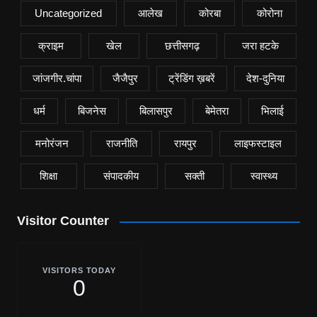
Uncategorized
आलेख
कोरबा
कोरोना
क्राइम
खेल
छत्तीसगढ़
जरा हटके
जांजगीर.चांपा
जैजैपुर
ट्रेंडिंग ख़बरें
देश-दुनिया
धर्म
बिजनेस
बिलासपुर
बेमेतरा
भिलाई
मनोरंजन
राजनीति
रायपुर
लाइफस्टाइल
शिक्षा
संपादकीय
सक्ती
स्वास्थ्य
Visitor Counter
VISITORS TODAY
0