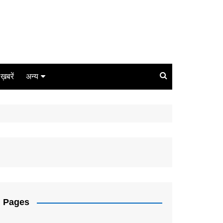
ग ख़बरें
अन्य
बिजनेस
धर्म
लाइफस्टाइल
कोरोना
संपादकीय
Pages