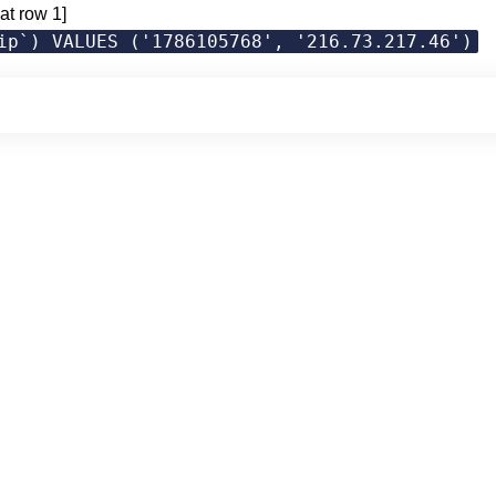
at row 1]
ip`) VALUES ('1786105768', '216.73.217.46')