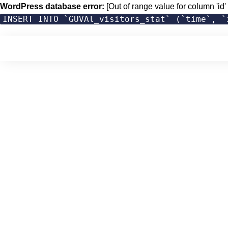
WordPress database error:
[Out of range value for column 'id' 
INSERT INTO `GUVAl_visitors_stat` (`time`, `
Skip
to
content