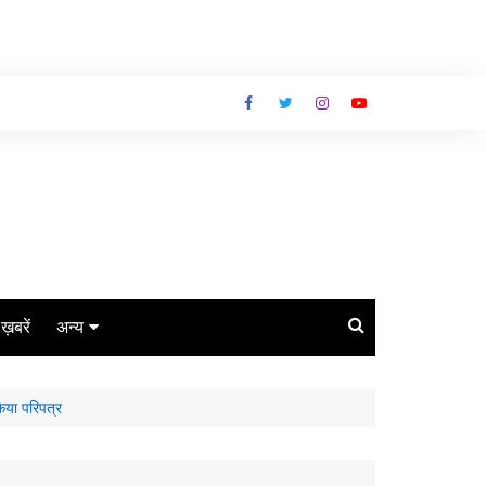
ग ख़बरें
अन्य
बिजनेस
किया परिपत्र
धर्म
लाइफस्टाइल
कोरोना