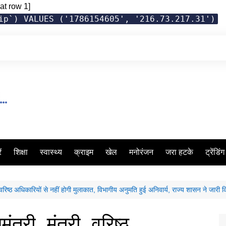
at row 1]
ip`) VALUES ('1786154605', '216.73.217.31')
ं
शिक्षा
स्वास्थ्य
क्राइम
खेल
मनोरंजन
जरा हटके
ट्रेंडिं
 वरिष्ठ अधिकारियों से नहीं होगी मुलाकात, विभागीय अनुमति हुई अनिवार्य, राज्य शासन ने जारी 
त्री, मंत्री, वरिष्ठ