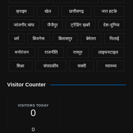
क्राइम
खेल
छत्तीसगढ़
जरा हटके
जांजगीर.चांपा
जैजैपुर
ट्रेंडिंग ख़बरें
देश-दुनिया
धर्म
बिजनेस
बिलासपुर
बेमेतरा
भिलाई
मनोरंजन
राजनीति
रायपुर
लाइफस्टाइल
शिक्षा
संपादकीय
सक्ती
स्वास्थ्य
Visitor Counter
VISITORS TODAY
0
0