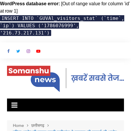
WordPress database error:
[Out of range value for column 'id'
at row 1]
INSERT INTO `GUVAl_visitors_stat` (`time`,
`ip`) VALUES ('1786076999',
'216.73.217.131')
Skip
to
content
Home
छत्तीसगढ़