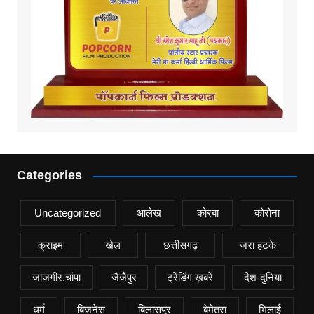
Categories
Uncategorized
आलेख
कोरबा
कोरोना
क्राइम
खेल
छत्तीसगढ़
जरा हटके
जांजगीर.चांपा
जैजैपुर
ट्रेंडिंग ख़बरें
देश-दुनिया
धर्म
बिजनेस
बिलासपुर
बेमेतरा
भिलाई