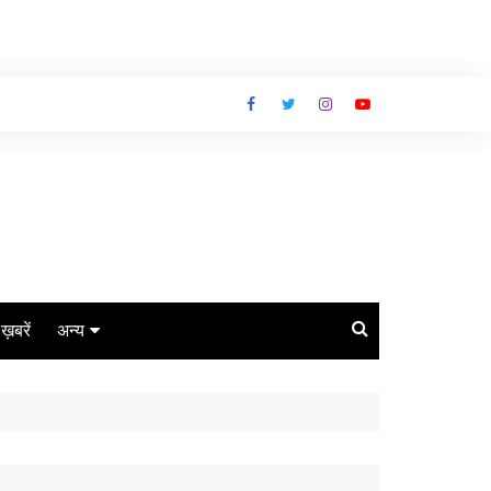
ग ख़बरें
अन्य
बिजनेस
धर्म
लाइफस्टाइल
कोरोना