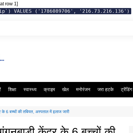
at row 1]
ip`) VALUES ('1786089706', '216.73.216.136')
ं
शिक्षा
स्वास्थ्य
क्राइम
खेल
मनोरंजन
जरा हटके
ट्रेंडिं
र के 6 बच्चों की तबियत, अस्पताल में इलाज जारी
नबाड़ी केंद्र के 6 बच्चों की