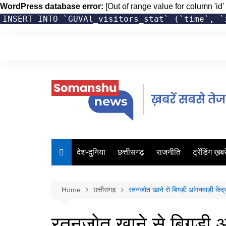
WordPress database error:
[Out of range value for column 'id' 
INSERT INTO `GUVAl_visitors_stat` (`time`, `
Skip
to
content
देश-दुनिया
छत्तीसगढ़
राजनीति
ट्रेंडिंग ख़बरे
Home
छत्तीसगढ़
रतनजोत खाने से बिगड़ी आंगनबाड़ी केंद्
रतनजोत खाने से बिगड़ी आंग