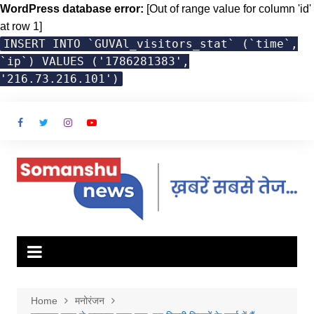
WordPress database error:
[Out of range value for column 'id'
at row 1]
INSERT INTO `GUVAl_visitors_stat` (`time`,
`ip`) VALUES ('1786281383',
'216.73.216.101')
Skip
to
content
Home
मनोरंजन