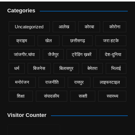
Categories
Uncategorized
आलेख
कोरबा
कोरोना
क्राइम
खेल
छत्तीसगढ़
जरा हटके
जांजगीर.चांपा
जैजैपुर
ट्रेंडिंग ख़बरें
देश-दुनिया
धर्म
बिजनेस
बिलासपुर
बेमेतरा
भिलाई
मनोरंजन
राजनीति
रायपुर
लाइफस्टाइल
शिक्षा
संपादकीय
सक्ती
स्वास्थ्य
Visitor Counter