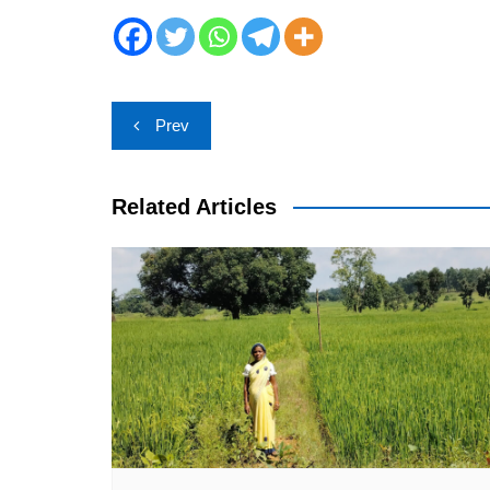
Post
Prev
navigation
Related Articles