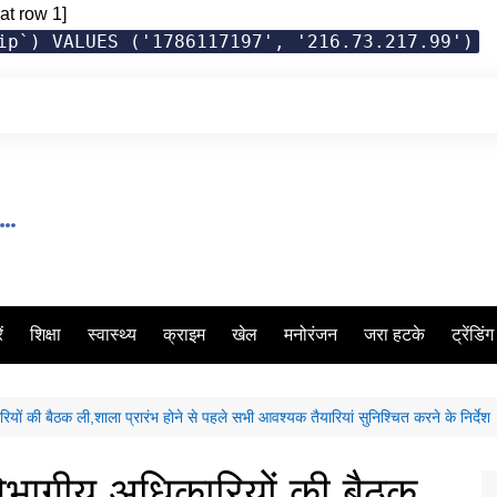
at row 1]
ip`) VALUES ('1786117197', '216.73.217.99')
ं
शिक्षा
स्वास्थ्य
क्राइम
खेल
मनोरंजन
जरा हटके
ट्रेंडिं
ियों की बैठक ली,शाला प्रारंभ होने से पहले सभी आवश्यक तैयारियां सुनिश्चित करने के निर्देश
विभागीय अधिकारियों की बैठक