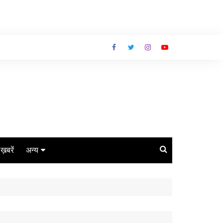
ग ख़बरें
अन्य
बिजनेस
धर्म
लाइफस्टाइल
कोरोना