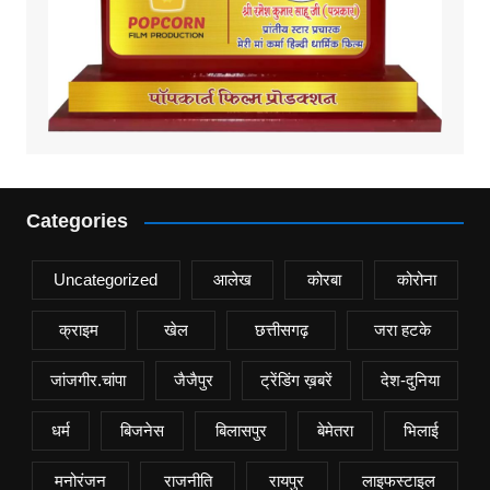
Categories
Uncategorized
आलेख
कोरबा
कोरोना
क्राइम
खेल
छत्तीसगढ़
जरा हटके
जांजगीर.चांपा
जैजैपुर
ट्रेंडिंग ख़बरें
देश-दुनिया
धर्म
बिजनेस
बिलासपुर
बेमेतरा
भिलाई
मनोरंजन
राजनीति
रायपुर
लाइफस्टाइल