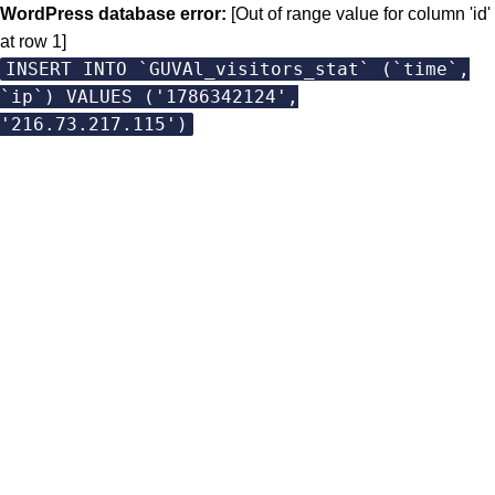
WordPress database error:
[Out of range value for column 'id'
at row 1]
INSERT INTO `GUVAl_visitors_stat` (`time`,
`ip`) VALUES ('1786342124',
'216.73.217.115')
Skip
to
content