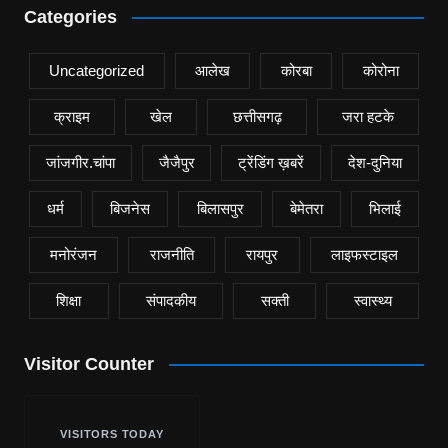
Categories
Uncategorized
आलेख
कोरबा
कोरोना
क्राइम
खेल
छत्तीसगढ़
जरा हटके
जांजगीर.चांपा
जैजैपुर
ट्रेंडिंग ख़बरें
देश-दुनिया
धर्म
बिजनेस
बिलासपुर
बेमेतरा
भिलाई
मनोरंजन
राजनीति
रायपुर
लाइफस्टाइल
शिक्षा
संपादकीय
सक्ती
स्वास्थ्य
Visitor Counter
VISITORS TODAY