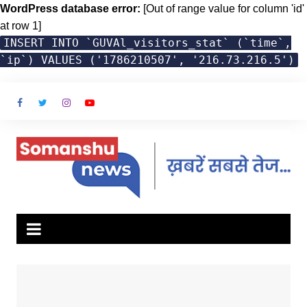
WordPress database error:
[Out of range value for column 'id'
at row 1]
INSERT INTO `GUVAl_visitors_stat` (`time`,
`ip`) VALUES ('1786210507', '216.73.216.5')
Skip
to
content