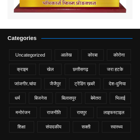
Categories
Uncategorized
आलेख
कोरबा
कोरोना
क्राइम
खेल
छत्तीसगढ़
जरा हटके
जांजगीर.चांपा
जैजैपुर
ट्रेंडिंग ख़बरें
देश-दुनिया
धर्म
बिजनेस
बिलासपुर
बेमेतरा
भिलाई
मनोरंजन
राजनीति
रायपुर
लाइफस्टाइल
शिक्षा
संपादकीय
सक्ती
स्वास्थ्य