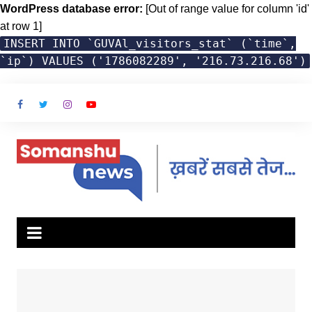
WordPress database error:
[Out of range value for column 'id'
at row 1]
INSERT INTO `GUVAl_visitors_stat` (`time`,
`ip`) VALUES ('1786082289', '216.73.216.68')
Skip
to
content