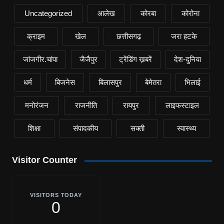
Uncategorized
आलेख
कोरबा
कोरोना
क्राइम
खेल
छत्तीसगढ़
जरा हटके
जांजगीर.चांपा
जैजैपुर
ट्रेंडिंग ख़बरें
देश-दुनिया
धर्म
बिजनेस
बिलासपुर
बेमेतरा
भिलाई
मनोरंजन
राजनीति
रायपुर
लाइफस्टाइल
शिक्षा
संपादकीय
सक्ती
स्वास्थ्य
Visitor Counter
VISITORS TODAY
0