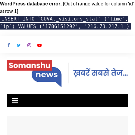
WordPress database error:
[Out of range value for column 'id'
at row 1]
INSERT INTO `GUVAl_visitors_stat` (`time`,
`ip`) VALUES ('1786151292', '216.73.217.1')
Skip
to
content