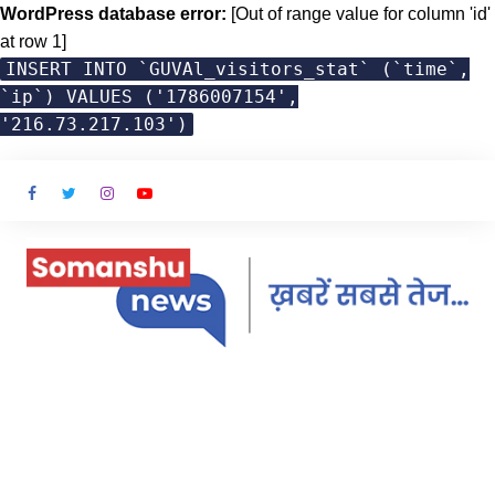
WordPress database error:
[Out of range value for column 'id'
at row 1]
INSERT INTO `GUVAl_visitors_stat` (`time`,
`ip`) VALUES ('1786007154',
'216.73.217.103')
Skip
to
content