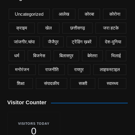
Uncategorized
आलेख
कोरबा
कोरोना
क्राइम
खेल
छत्तीसगढ़
जरा हटके
जांजगीर.चांपा
जैजैपुर
ट्रेंडिंग ख़बरें
देश-दुनिया
धर्म
बिजनेस
बिलासपुर
बेमेतरा
भिलाई
मनोरंजन
राजनीति
रायपुर
लाइफस्टाइल
शिक्षा
संपादकीय
सक्ती
स्वास्थ्य
Visitor Counter
VISITORS TODAY
0