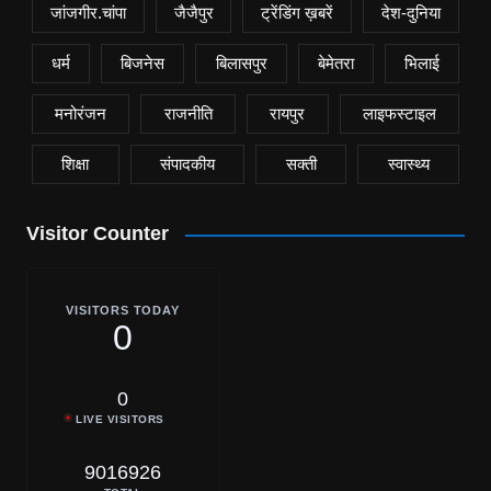
जांजगीर.चांपा
जैजैपुर
ट्रेंडिंग ख़बरें
देश-दुनिया
धर्म
बिजनेस
बिलासपुर
बेमेतरा
भिलाई
मनोरंजन
राजनीति
रायपुर
लाइफस्टाइल
शिक्षा
संपादकीय
सक्ती
स्वास्थ्य
Visitor Counter
VISITORS TODAY
0
0
LIVE VISITORS
9016926