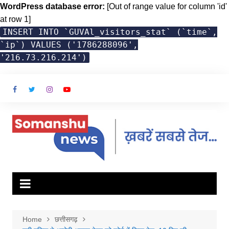
WordPress database error:
[Out of range value for column 'id'
at row 1]
INSERT INTO `GUVAl_visitors_stat` (`time`,
`ip`) VALUES ('1786288096',
'216.73.216.214')
Skip
to
content
Home
छत्तीसगढ़