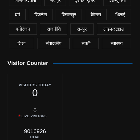
जांजगीर.चांपा
जैजैपुर
ट्रेंडिंग ख़बरें
देश-दुनिया
धर्म
बिजनेस
बिलासपुर
बेमेतरा
भिलाई
मनोरंजन
राजनीति
रायपुर
लाइफस्टाइल
शिक्षा
संपादकीय
सक्ती
स्वास्थ्य
Visitor Counter
VISITORS TODAY
0
0
LIVE VISITORS
9016926
TOTAL