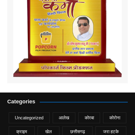
Categories
Uncategorized
आलेख
कोरबा
कोरोना
क्राइम
खेल
छत्तीसगढ़
जरा हटके