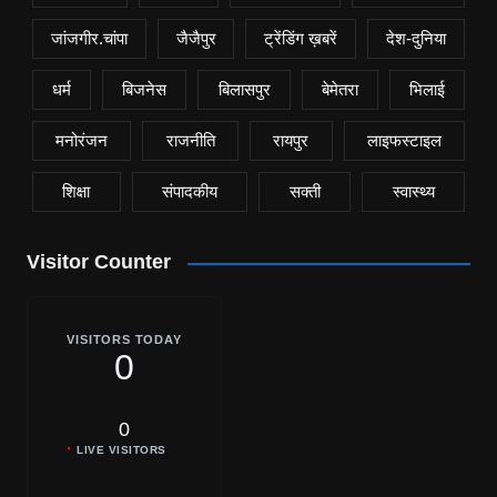
जांजगीर.चांपा
जैजैपुर
ट्रेंडिंग ख़बरें
देश-दुनिया
धर्म
बिजनेस
बिलासपुर
बेमेतरा
भिलाई
मनोरंजन
राजनीति
रायपुर
लाइफस्टाइल
शिक्षा
संपादकीय
सक्ती
स्वास्थ्य
Visitor Counter
VISITORS TODAY
0
0
LIVE VISITORS