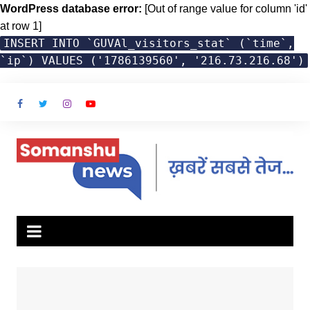
WordPress database error:
[Out of range value for column 'id'
at row 1]
INSERT INTO `GUVAl_visitors_stat` (`time`,
`ip`) VALUES ('1786139560', '216.73.216.68')
Skip
to
content