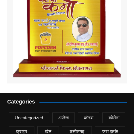
Categories
Uncategorized
आलेख
कोरबा
कोरोना
क्राइम
खेल
छत्तीसगढ़
जरा हटके