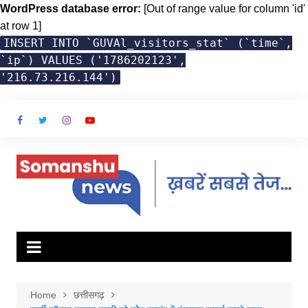
WordPress database error:
[Out of range value for column 'id'
at row 1]
INSERT INTO `GUVAl_visitors_stat` (`time`,
`ip`) VALUES ('1786202123',
'216.73.216.144')
Skip
to
content
Home
छत्तीसगढ़