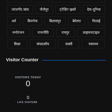
जांजगीर.चांपा
जैजैपुर
ट्रेंडिंग ख़बरें
देश-दुनिया
धर्म
बिजनेस
बिलासपुर
बेमेतरा
भिलाई
मनोरंजन
राजनीति
रायपुर
लाइफस्टाइल
शिक्षा
संपादकीय
सक्ती
स्वास्थ्य
Visitor Counter
VISITORS TODAY
0
0
LIVE VISITORS