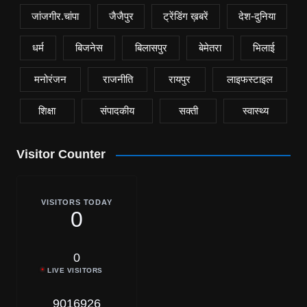
जांजगीर.चांपा
जैजैपुर
ट्रेंडिंग ख़बरें
देश-दुनिया
धर्म
बिजनेस
बिलासपुर
बेमेतरा
भिलाई
मनोरंजन
राजनीति
रायपुर
लाइफस्टाइल
शिक्षा
संपादकीय
सक्ती
स्वास्थ्य
Visitor Counter
VISITORS TODAY
0
0
LIVE VISITORS
9016926