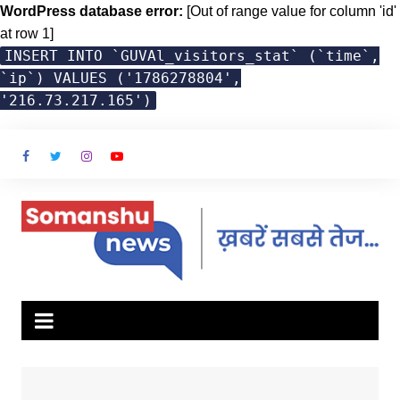
WordPress database error:
[Out of range value for column 'id'
at row 1]
INSERT INTO `GUVAl_visitors_stat` (`time`,
`ip`) VALUES ('1786278804',
'216.73.217.165')
Skip
to
content