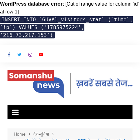
WordPress database error:
[Out of range value for column 'id'
at row 1]
INSERT INTO `GUVAl_visitors_stat` (`time`,
`ip`) VALUES ('1785975224',
'216.73.217.153')
Skip
to
content
Home
देश-दुनिया