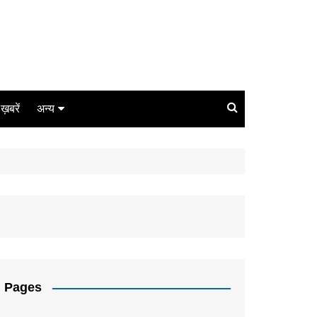
ग ख़बरें
अन्य
बिजनेस
धर्म
लाइफस्टाइल
कोरोना
संपादकीय
Pages