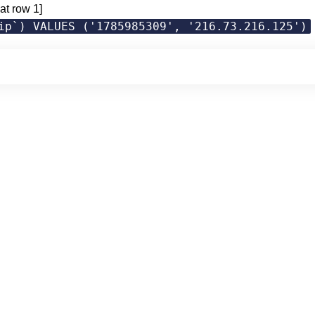
at row 1]
ip`) VALUES ('1785985309', '216.73.216.125')