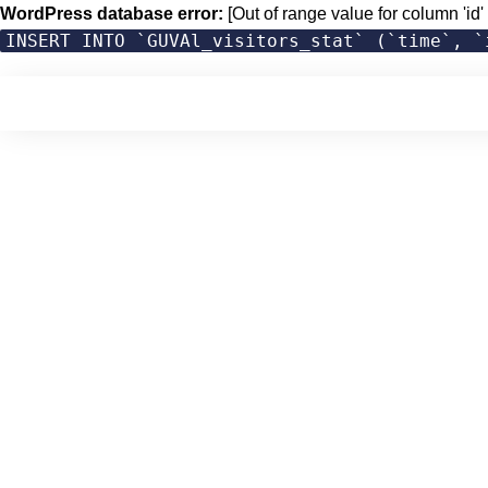
WordPress database error:
[Out of range value for column 'id' 
INSERT INTO `GUVAl_visitors_stat` (`time`, `
Skip
to
content