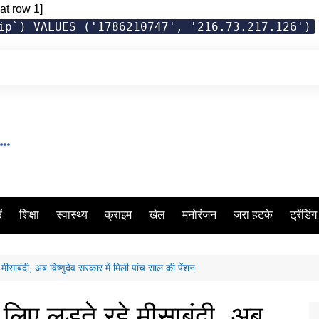
at row 1]
ip`) VALUES ('1786210747', '216.73.217.126')
ं
शिक्षा
स्वास्थ्य
क्राइम
खेल
मनोरंजन
जरा हटके
ट्रेंडिं
 मीसाबंदी, अब विष्‍णुदेव सरकार में मिली पांच साल की पेंशन
 लिए लड़ते रहे मीसाबंदी, अब