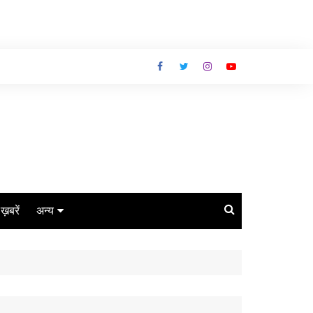
ग ख़बरें
अन्य
बिजनेस
धर्म
लाइफस्टाइल
कोरोना