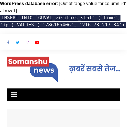
WordPress database error:
[Out of range value for column 'id'
at row 1]
INSERT INTO `GUVAl_visitors_stat` (`time`,
`ip`) VALUES ('1786165406', '216.73.217.34')
Skip
to
content