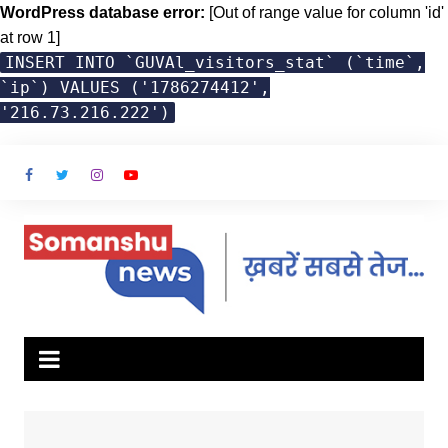
WordPress database error:
[Out of range value for column 'id'
at row 1]
INSERT INTO `GUVAl_visitors_stat` (`time`,
`ip`) VALUES ('1786274412',
'216.73.216.222')
Skip
to
content