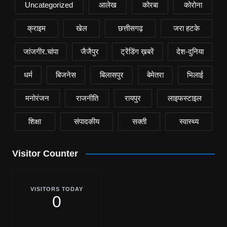
Uncategorized
आलेख
कोरबा
कोरोना
क्राइम
खेल
छत्तीसगढ़
जरा हटके
जांजगीर.चांपा
जैजैपुर
ट्रेंडिंग ख़बरें
देश-दुनिया
धर्म
बिजनेस
बिलासपुर
बेमेतरा
भिलाई
मनोरंजन
राजनीति
रायपुर
लाइफस्टाइल
शिक्षा
संपादकीय
सक्ती
स्वास्थ्य
Visitor Counter
VISITORS TODAY
0