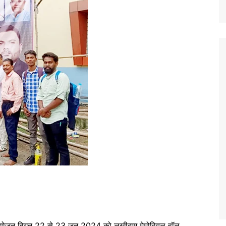
 आयोजन विगत 22 से 23 जून 2024 को लखीराम मेमोरियल हॉल