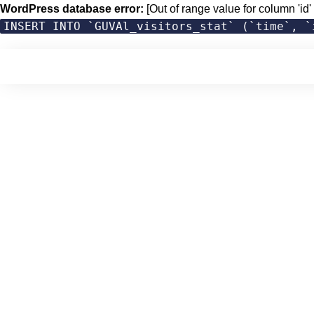
WordPress database error:
[Out of range value for column 'id' 
INSERT INTO `GUVAl_visitors_stat` (`time`, `
Skip
to
content