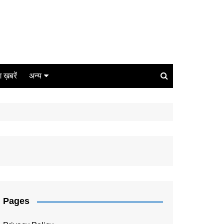
ंग ख़बरें
अन्य
बिजनेस
धर्म
लाइफस्टाइल
कोरोना
संपादकीय
Pages