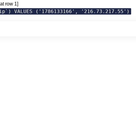
at row 1]
ip`) VALUES ('1786133166', '216.73.217.55')