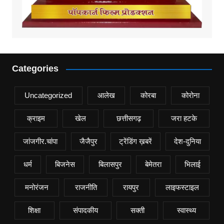
Categories
Uncategorized
आलेख
कोरबा
कोरोना
क्राइम
खेल
छत्तीसगढ़
जरा हटके
जांजगीर.चांपा
जैजैपुर
ट्रेंडिंग ख़बरें
देश-दुनिया
धर्म
बिजनेस
बिलासपुर
बेमेतरा
भिलाई
मनोरंजन
राजनीति
रायपुर
लाइफस्टाइल
शिक्षा
संपादकीय
सक्ती
स्वास्थ्य