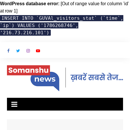
WordPress database error:
[Out of range value for column 'id'
at row 1]
INSERT INTO `GUVAl_visitors_stat` (`time`,
`ip`) VALUES ('1786268746',
'216.73.216.101')
Skip
to
content