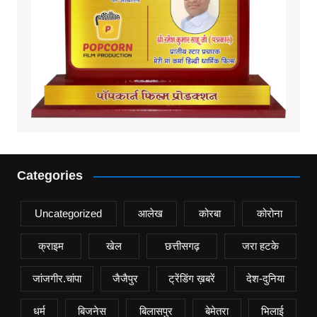
Categories
Uncategorized
आलेख
कोरबा
कोरोना
क्राइम
खेल
छत्तीसगढ़
जरा हटके
जांजगीर.चांपा
जैजैपुर
ट्रेंडिंग ख़बरें
देश-दुनिया
धर्म
बिजनेस
बिलासपुर
बेमेतरा
भिलाई