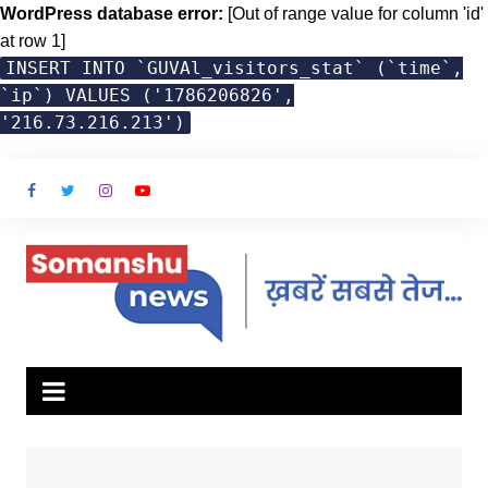
WordPress database error:
[Out of range value for column 'id'
at row 1]
INSERT INTO `GUVAl_visitors_stat` (`time`,
`ip`) VALUES ('1786206826',
'216.73.216.213')
Skip
to
content