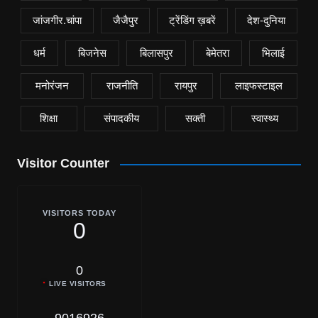
जांजगीर.चांपा
जैजैपुर
ट्रेंडिंग ख़बरें
देश-दुनिया
धर्म
बिजनेस
बिलासपुर
बेमेतरा
भिलाई
मनोरंजन
राजनीति
रायपुर
लाइफस्टाइल
शिक्षा
संपादकीय
सक्ती
स्वास्थ्य
Visitor Counter
VISITORS TODAY
0
0
LIVE VISITORS