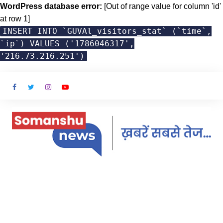
WordPress database error:
[Out of range value for column 'id'
at row 1]
INSERT INTO `GUVAl_visitors_stat` (`time`,
`ip`) VALUES ('1786046317',
'216.73.216.251')
Skip
to
content