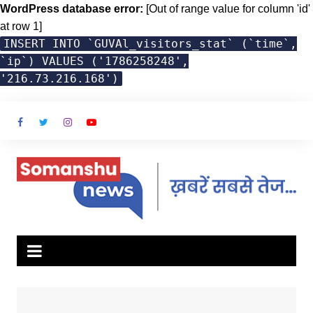
WordPress database error:
[Out of range value for column 'id'
at row 1]
INSERT INTO `GUVAl_visitors_stat` (`time`,
`ip`) VALUES ('1786258248',
'216.73.216.168')
Skip
to
content