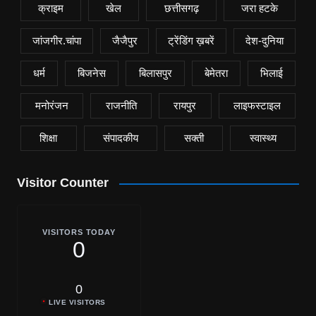
क्राइम
खेल
छत्तीसगढ़
जरा हटके
जांजगीर.चांपा
जैजैपुर
ट्रेंडिंग ख़बरें
देश-दुनिया
धर्म
बिजनेस
बिलासपुर
बेमेतरा
भिलाई
मनोरंजन
राजनीति
रायपुर
लाइफस्टाइल
शिक्षा
संपादकीय
सक्ती
स्वास्थ्य
Visitor Counter
VISITORS TODAY
0
0
LIVE VISITORS