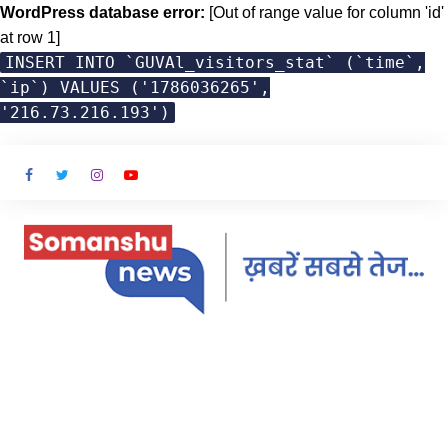
WordPress database error:
[Out of range value for column 'id'
at row 1]
INSERT INTO `GUVAl_visitors_stat` (`time`,
`ip`) VALUES ('1786036265',
'216.73.216.193')
Skip
to
content