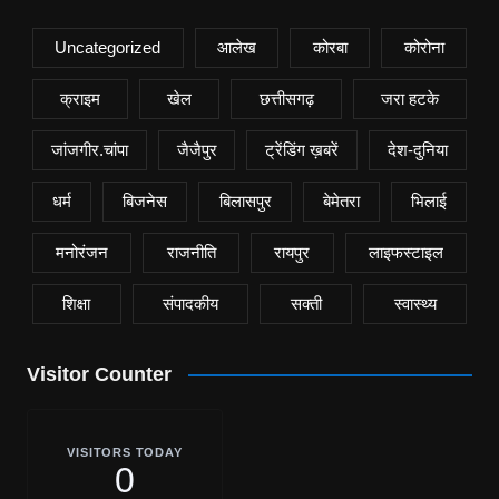
Uncategorized
आलेख
कोरबा
कोरोना
क्राइम
खेल
छत्तीसगढ़
जरा हटके
जांजगीर.चांपा
जैजैपुर
ट्रेंडिंग ख़बरें
देश-दुनिया
धर्म
बिजनेस
बिलासपुर
बेमेतरा
भिलाई
मनोरंजन
राजनीति
रायपुर
लाइफस्टाइल
शिक्षा
संपादकीय
सक्ती
स्वास्थ्य
Visitor Counter
VISITORS TODAY
0