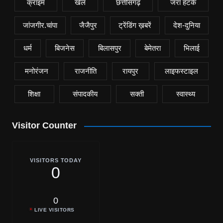
क्राइम
खेल
छत्तीसगढ़
जरा हटके
जांजगीर.चांपा
जैजैपुर
ट्रेंडिंग ख़बरें
देश-दुनिया
धर्म
बिजनेस
बिलासपुर
बेमेतरा
भिलाई
मनोरंजन
राजनीति
रायपुर
लाइफस्टाइल
शिक्षा
संपादकीय
सक्ती
स्वास्थ्य
Visitor Counter
VISITORS TODAY
0
0
LIVE VISITORS