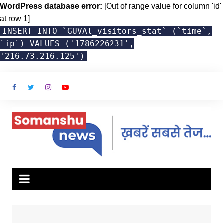
WordPress database error:
[Out of range value for column 'id'
at row 1]
INSERT INTO `GUVAl_visitors_stat` (`time`,
`ip`) VALUES ('1786226231',
'216.73.216.125')
Skip
to
content