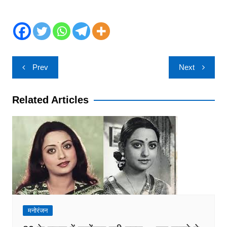
Post
Prev
Next
navigation
Related Articles
मनोरंजन