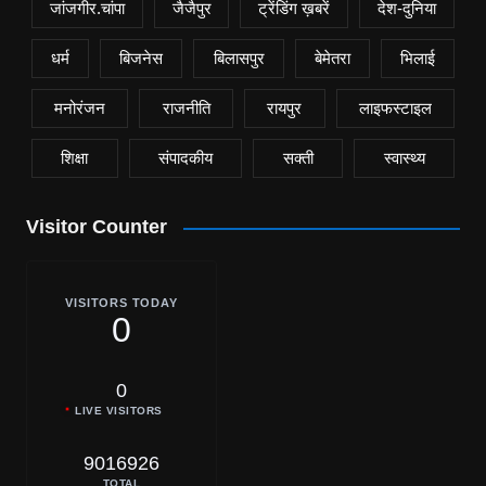
जांजगीर.चांपा
जैजैपुर
ट्रेंडिंग ख़बरें
देश-दुनिया
धर्म
बिजनेस
बिलासपुर
बेमेतरा
भिलाई
मनोरंजन
राजनीति
रायपुर
लाइफस्टाइल
शिक्षा
संपादकीय
सक्ती
स्वास्थ्य
Visitor Counter
VISITORS TODAY
0
0
LIVE VISITORS
9016926
TOTAL