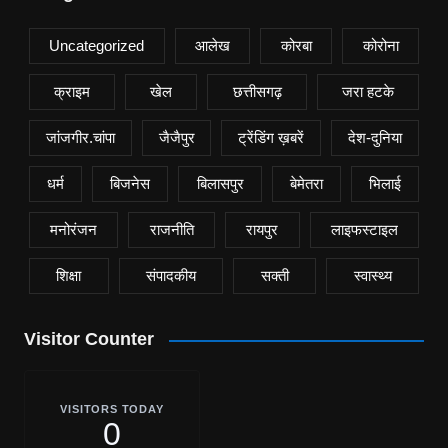
Uncategorized
आलेख
कोरबा
कोरोना
क्राइम
खेल
छत्तीसगढ़
जरा हटके
जांजगीर.चांपा
जैजैपुर
ट्रेंडिंग ख़बरें
देश-दुनिया
धर्म
बिजनेस
बिलासपुर
बेमेतरा
भिलाई
मनोरंजन
राजनीति
रायपुर
लाइफस्टाइल
शिक्षा
संपादकीय
सक्ती
स्वास्थ्य
Visitor Counter
VISITORS TODAY
0