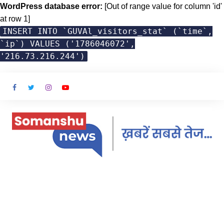
WordPress database error:
[Out of range value for column 'id'
at row 1]
INSERT INTO `GUVAl_visitors_stat` (`time`,
`ip`) VALUES ('1786046072',
'216.73.216.244')
Skip
to
content