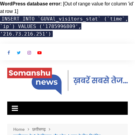
WordPress database error:
[Out of range value for column 'id'
at row 1]
INSERT INTO `GUVAl_visitors_stat` (`time`,
`ip`) VALUES ('1785996809',
'216.73.216.251')
Skip
to
content
Home
छत्तीसगढ़