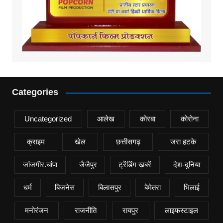
Categories
Uncategorized
आलेख
कोरबा
कोरोना
क्राइम
खेल
छत्तीसगढ़
जरा हटके
जांजगीर.चांपा
जैजैपुर
ट्रेंडिंग ख़बरें
देश-दुनिया
धर्म
बिजनेस
बिलासपुर
बेमेतरा
भिलाई
मनोरंजन
राजनीति
रायपुर
लाइफस्टाइल